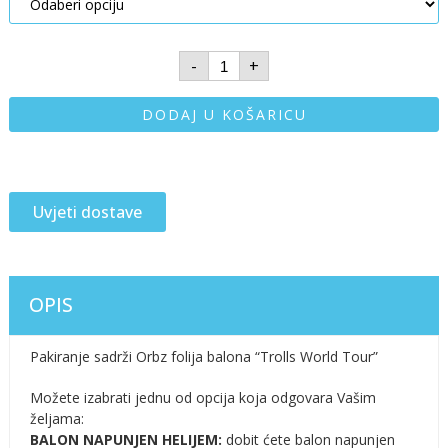
-
+
DODAJ U KOŠARICU
Uvjeti dostave
OPIS
Pakiranje sadrži Orbz folija balona “Trolls World Tour”
Možete izabrati jednu od opcija koja odgovara Vašim
željama:
BALON NAPUNJEN HELIJEM:
dobit ćete balon napunjen