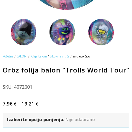
Početna
/
BALONI
/
Folija baloni
/
Likovi iz crtića
/ za djevojčicu
Orbz folija balon “Trolls World Tour”
SKU: 4072601
7.96
–
19.21
€
€
Izaberite opciju punjenja
:
Nije odabrano