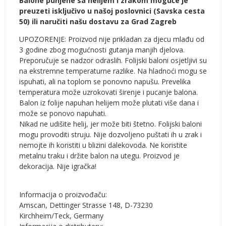
Balone punjene sa helijem i zrakom moguće je
preuzeti isključivo u našoj poslovnici (Savska cesta
50) ili naručiti našu dostavu za Grad Zagreb
UPOZORENJE: Proizvod nije prikladan za djecu mlađu od
3 godine zbog mogućnosti gutanja manjih djelova.
Preporučuje se nadzor odraslih. Folijski baloni osjetljivi su
na ekstremne temperaturne razlike. Na hladnoći mogu se
ispuhati, ali na toplom se ponovno napušu. Prevelika
temperatura može uzrokovati širenje i pucanje balona.
Balon iz folije napuhan helijem može plutati više dana i
može se ponovo napuhati.
Nikad ne udišite helij, jer može biti štetno. Folijski baloni
mogu provoditi struju. Nije dozvoljeno puštati ih u zrak i
nemojte ih koristiti u blizini dalekovoda. Ne koristite
metalnu traku i držite balon na utegu. Proizvod je
dekoracija. Nije igračka!
Informacija o proizvođaču:
Amscan, Dettinger Strasse 148, D-73230
Kirchheim/Teck, Germany