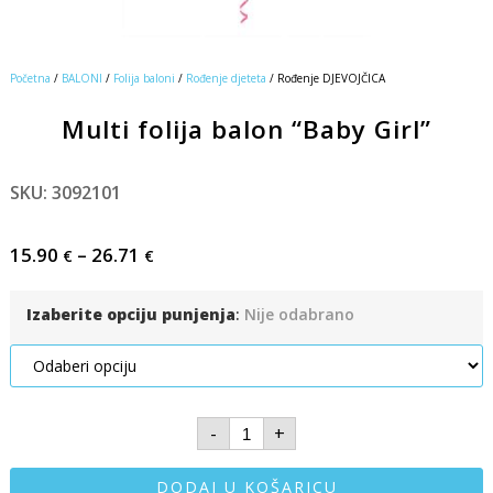
Početna
/
BALONI
/
Folija baloni
/
Rođenje djeteta
/ Rođenje DJEVOJČICA
Multi folija balon “Baby Girl”
SKU: 3092101
15.90
–
26.71
€
€
Izaberite opciju punjenja
:
Nije odabrano
-
+
DODAJ U KOŠARICU