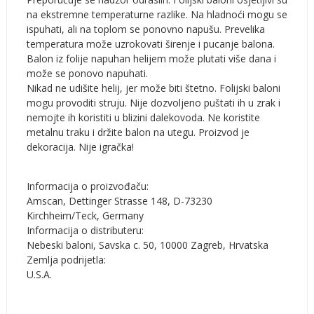
na ekstremne temperaturne razlike. Na hladnoći mogu se
ispuhati, ali na toplom se ponovno napušu. Prevelika
temperatura može uzrokovati širenje i pucanje balona.
Balon iz folije napuhan helijem može plutati više dana i
može se ponovo napuhati.
Nikad ne udišite helij, jer može biti štetno. Folijski baloni
mogu provoditi struju. Nije dozvoljeno puštati ih u zrak i
nemojte ih koristiti u blizini dalekovoda. Ne koristite
metalnu traku i držite balon na utegu. Proizvod je
dekoracija. Nije igračka!
Informacija o proizvođaču:
Amscan, Dettinger Strasse 148, D-73230
Kirchheim/Teck, Germany
Informacija o distributeru:
Nebeski baloni, Savska c. 50, 10000 Zagreb, Hrvatska
Zemlja podrijetla:
U.S.A.