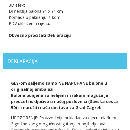
3D efekt
Dimenzija balona:91 x 91 cm
Komada u pakiranju: 1 kom
PDV uključen u cijenu.
Obvezno pročitati Deklaraciju
DEKLARACIJA
GLS-om šaljemo samo NE NAPUHANE balone u
originalnoj ambalaži.
Balone punjene sa helijem i zrakom moguće je
preuzeti isključivo u našoj poslovnici (Savska cesta
50) ili naručiti našu dostavu za Grad Zagreb
UPOZORENJE: Proizvod nije prikladan za djecu mlađu od
3 godine zbog mogućnosti gutanja manjih djelova.
Preporučuje se nadzor odraslih. Folijski baloni osjetljivi su