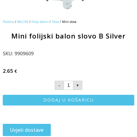
Početna
/
BALONI
/
Folija baloni
/
Slova
/ Mini slova
Mini folijski balon slovo B Silver
SKU: 9909609
2.65
€
-
+
DODAJ U KOŠARICU
Uvjeti dostave