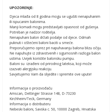
UPOZORENJE:
Djeca mlađa od 8 godina mogu se ugušiti nenapuhanim
ili ispucanim balonima.
Manji komadi mogu predstavljati opasnost od gušenja.
Potreban je nadzor roditelja.
Nenapuhani balon držati podalje od djece. Odmah
puknuti i oštećeni baloni baciti u smeće.
Preporučujemo oprez pri napuhavanju balona blizu očiju.
Ne napuhujte iz zdravstvenih i sigurnosnih razloga balon
ustima. Uvijek koristite balonsku pumpu.
Baloni su izrađeni od prirodnog lateksa, koji može
izazvati alergijsku reakciju.
Savjetujemo Vam da slijedite i spremite ove upute!
Informacija o proizvođaču
Amscan, Dettinger Strasse 148, D-73230
Kirchheim/Teck, Germany
Informacija o distributeru
Nebeski baloni, Savska c. 50, 10000 Zagreb, Hrvatska