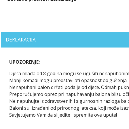
DEKLARACIJA
UPOZORENJE:
Djeca mlađa od 8 godina mogu se ugušiti nenapuhanim 
Manji komadi mogu predstavljati opasnost od gušenja. P
Nenapuhani balon držati podalje od djece. Odmah puknut
Preporučujemo oprez pri napuhavanju balona blizu oči
Ne napuhujte iz zdravstvenih i sigurnosnih razloga bal
Baloni su izrađeni od prirodnog lateksa, koji može izazv
Savjetujemo Vam da slijedite i spremite ove upute!