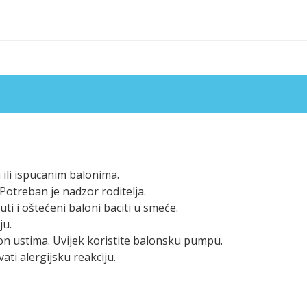
ili ispucanim balonima.
otreban je nadzor roditelja.
i i oštećeni baloni baciti u smeće.
ju.
on ustima. Uvijek koristite balonsku pumpu.
ati alergijsku reakciju.