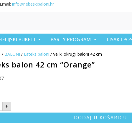
Email:
info@nebeskibaloni.hr
HELIJSKI BUKETI
PARTY PROGRAM
TISAK I P
a
/
BALONI
/
Lateks baloni
/ Veliki okrugli baloni 42 cm
eks balon 42 cm “Orange”
07
€
+
DODAJ U KOŠARICU