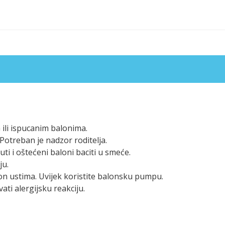
ili ispucanim balonima.
otreban je nadzor roditelja.
i i oštećeni baloni baciti u smeće.
ju.
on ustima. Uvijek koristite balonsku pumpu.
ati alergijsku reakciju.