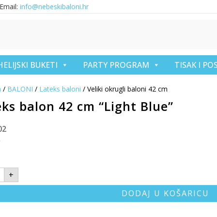
Email:
info@nebeskibaloni.hr
HELIJSKI BUKETI
PARTY PROGRAM
TISAK I P
a
/
BALONI
/
Lateks baloni
/ Veliki okrugli baloni 42 cm
eks balon 42 cm “Light Blue”
02
€
+
DODAJ U KOŠARICU