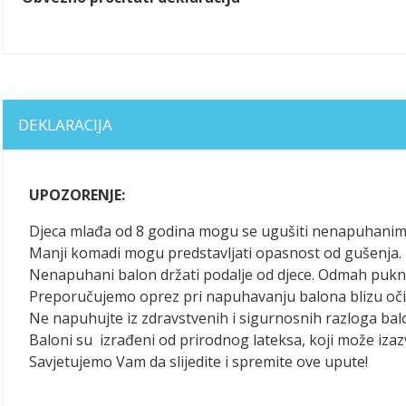
DEKLARACIJA
UPOZORENJE:
Djeca mlađa od 8 godina mogu se ugušiti nenapuhanim 
Manji komadi mogu predstavljati opasnost od gušenja. P
Nenapuhani balon držati podalje od djece. Odmah puknut
Preporučujemo oprez pri napuhavanju balona blizu oči
Ne napuhujte iz zdravstvenih i sigurnosnih razloga bal
Baloni su izrađeni od prirodnog lateksa, koji može izazv
Savjetujemo Vam da slijedite i spremite ove upute!