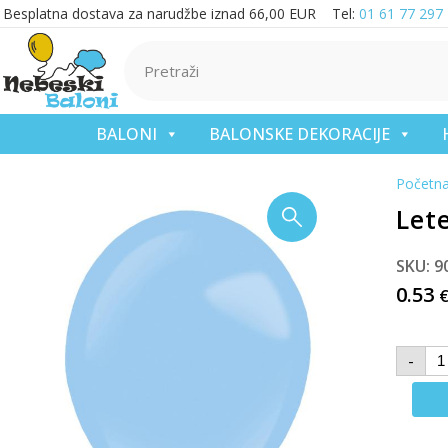
Besplatna dostava za narudžbe iznad 66,00 EUR Tel:
01 61 77 297
BALONI
BALONSKE DEKORACIJE
Početn
Let
SKU: 9
0.53
-