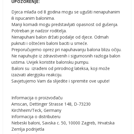
UPOZORENJE:
Djeca mlađa od 8 godina mogu se ugušiti nenapuhanim
ili ispucanim balonima.
Manji komadi mogu predstavljati opasnost od gušenja.
Potreban je nadzor roditelja.
Nenapuhani balon držati podalje od djece. Odmah
puknuti i oštećeni baloni baciti u smeće.
Preporučujemo oprez pri napuhavanju balona blizu očiju.
Ne napuhujte iz zdravstvenih i sigurnosnih razloga balon
ustima. Uvijek koristite balonsku pumpu.
Baloni su izrađeni od prirodnog lateksa, koji može
izazvati alergijsku reakciju.
Savjetujemo Vam da slijedite i spremite ove upute!
Informacija o proizvođaču
Amscan, Dettinger Strasse 148, D-73230
Kirchheim/Teck, Germany
Informacija o distributeru
Nebeski baloni, Savska c. 50, 10000 Zagreb, Hrvatska
Zemlja podrijetla