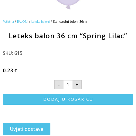
Početna
/
BALONI
/
Lateks baloni
/ Standardni baloni 36cm
Leteks balon 36 cm “Spring Lilac”
SKU: 615
0.23
€
-
+
DODAJ U KOŠARICU
Uvjeti dostave