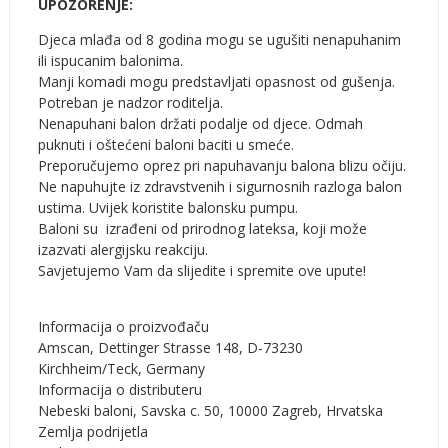
UPOZORENJE:
Djeca mlađa od 8 godina mogu se ugušiti nenapuhanim
ili ispucanim balonima.
Manji komadi mogu predstavljati opasnost od gušenja.
Potreban je nadzor roditelja.
Nenapuhani balon držati podalje od djece. Odmah
puknuti i oštećeni baloni baciti u smeće.
Preporučujemo oprez pri napuhavanju balona blizu očiju.
Ne napuhujte iz zdravstvenih i sigurnosnih razloga balon
ustima. Uvijek koristite balonsku pumpu.
Baloni su izrađeni od prirodnog lateksa, koji može
izazvati alergijsku reakciju.
Savjetujemo Vam da slijedite i spremite ove upute!
Informacija o proizvođaču
Amscan, Dettinger Strasse 148, D-73230
Kirchheim/Teck, Germany
Informacija o distributeru
Nebeski baloni, Savska c. 50, 10000 Zagreb, Hrvatska
Zemlja podrijetla