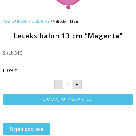
Početna
/
BALONI
/
Lateks baloni
/ Mali baloni 13 cm
Leteks balon 13 cm “Magenta”
SKU: 513
0.09
€
-
+
DODAJ U KOŠARICU
Uvjeti dostave