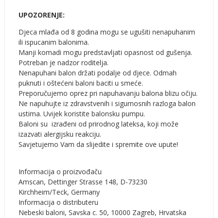
UPOZORENJE:
Djeca mlađa od 8 godina mogu se ugušiti nenapuhanim
ili ispucanim balonima.
Manji komadi mogu predstavljati opasnost od gušenja.
Potreban je nadzor roditelja.
Nenapuhani balon držati podalje od djece. Odmah
puknuti i oštećeni baloni baciti u smeće.
Preporučujemo oprez pri napuhavanju balona blizu očiju.
Ne napuhujte iz zdravstvenih i sigurnosnih razloga balon
ustima. Uvijek koristite balonsku pumpu.
Baloni su izrađeni od prirodnog lateksa, koji može
izazvati alergijsku reakciju.
Savjetujemo Vam da slijedite i spremite ove upute!
Informacija o proizvođaču
Amscan, Dettinger Strasse 148, D-73230
Kirchheim/Teck, Germany
Informacija o distributeru
Nebeski baloni, Savska c. 50, 10000 Zagreb, Hrvatska