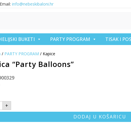
Email:
info@nebeskibaloni.hr
HELIJSKI BUKETI
PARTY PROGRAM
TISAK I P
a
/
PARTY PROGRAM
/ Kapice
ica “Party Balloons”
900329
€
+
DODAJ U KOŠARICU