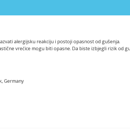
zvati alergijsku reakciju i postoji opasnost od gušenja.
ične vrećice mogu biti opasne. Da biste izbjegli rizik od guš
ck, Germany