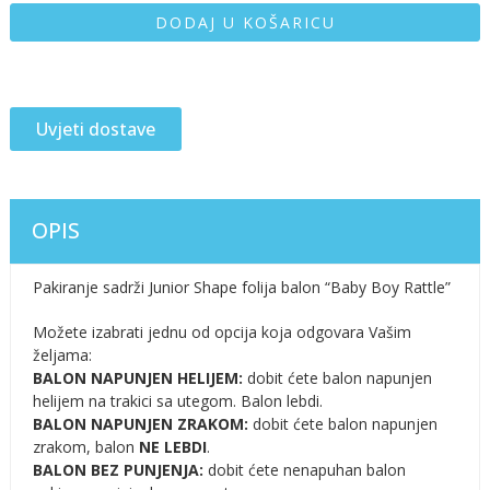
DODAJ U KOŠARICU
Uvjeti dostave
OPIS
Pakiranje sadrži Junior Shape folija balon “Baby Boy Rattle”
Možete izabrati jednu od opcija koja odgovara Vašim
željama:
BALON NAPUNJEN HELIJEM:
dobit ćete balon napunjen
helijem na trakici sa utegom. Balon lebdi.
BALON NAPUNJEN ZRAKOM:
dobit ćete balon napunjen
zrakom, balon
NE LEBDI
.
BALON BEZ PUNJENJA:
dobit ćete nenapuhan balon