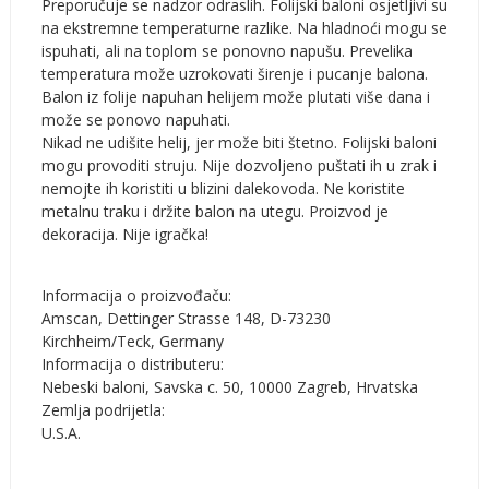
Preporučuje se nadzor odraslih. Folijski baloni osjetljivi su
na ekstremne temperaturne razlike. Na hladnoći mogu se
ispuhati, ali na toplom se ponovno napušu. Prevelika
temperatura može uzrokovati širenje i pucanje balona.
Balon iz folije napuhan helijem može plutati više dana i
može se ponovo napuhati.
Nikad ne udišite helij, jer može biti štetno. Folijski baloni
mogu provoditi struju. Nije dozvoljeno puštati ih u zrak i
nemojte ih koristiti u blizini dalekovoda. Ne koristite
metalnu traku i držite balon na utegu. Proizvod je
dekoracija. Nije igračka!
Informacija o proizvođaču:
Amscan, Dettinger Strasse 148, D-73230
Kirchheim/Teck, Germany
Informacija o distributeru:
Nebeski baloni, Savska c. 50, 10000 Zagreb, Hrvatska
Zemlja podrijetla:
U.S.A.