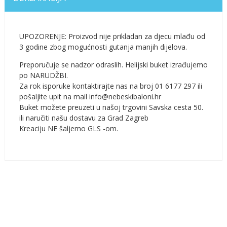
UPOZORENJE: Proizvod nije prikladan za djecu mlađu od
3 godine zbog mogućnosti gutanja manjih dijelova.
Preporučuje se nadzor odraslih. Helijski buket izrađujemo
po NARUDŽBI.
Za rok isporuke kontaktirajte nas na broj 01 6177 297 ili
pošaljite upit na mail info@nebeskibaloni.hr
Buket možete preuzeti u našoj trgovini Savska cesta 50.
ili naručiti našu dostavu za Grad Zagreb
Kreaciju NE šaljemo GLS -om.