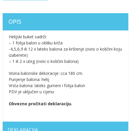
OPIS
Helijski buket sadrži:
– 1 folija balon u obliku križa
-4,5,6,9 ili 12 x lateks balona za krštenje (ovisi o količini koju
izaberete)
– 1 ili 2 x uteg (ovisi o količini balona)
Visina balonske dekoracije: cca 180 cm.
Punjenje balona: helij
Vrsta balona: lateks gumeni i folija balon
PDV je uključen u cijenu
Obvezno pročitati deklaraciju.
DEKLARACIJA