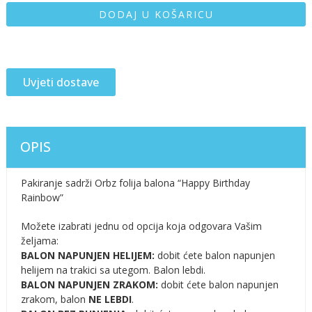
DODAJ U KOŠARICU
Uvjeti dostave
OPIS
Pakiranje sadrži Orbz folija balona “Happy Birthday
Rainbow”
Možete izabrati jednu od opcija koja odgovara Vašim
željama:
BALON NAPUNJEN HELIJEM:
dobit ćete balon napunjen
helijem na trakici sa utegom. Balon lebdi.
BALON NAPUNJEN ZRAKOM:
dobit ćete balon napunjen
zrakom, balon
NE LEBDI
.