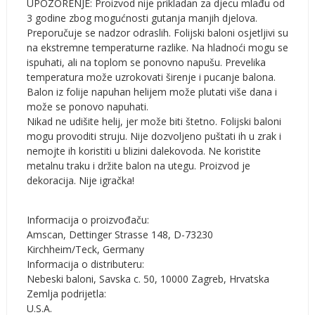
UPOZORENJE: Proizvod nije prikladan za djecu mlađu od
3 godine zbog mogućnosti gutanja manjih djelova.
Preporučuje se nadzor odraslih. Folijski baloni osjetljivi su
na ekstremne temperaturne razlike. Na hladnoći mogu se
ispuhati, ali na toplom se ponovno napušu. Prevelika
temperatura može uzrokovati širenje i pucanje balona.
Balon iz folije napuhan helijem može plutati više dana i
može se ponovo napuhati.
Nikad ne udišite helij, jer može biti štetno. Folijski baloni
mogu provoditi struju. Nije dozvoljeno puštati ih u zrak i
nemojte ih koristiti u blizini dalekovoda. Ne koristite
metalnu traku i držite balon na utegu. Proizvod je
dekoracija. Nije igračka!
Informacija o proizvođaču:
Amscan, Dettinger Strasse 148, D-73230
Kirchheim/Teck, Germany
Informacija o distributeru:
Nebeski baloni, Savska c. 50, 10000 Zagreb, Hrvatska
Zemlja podrijetla:
U.S.A.