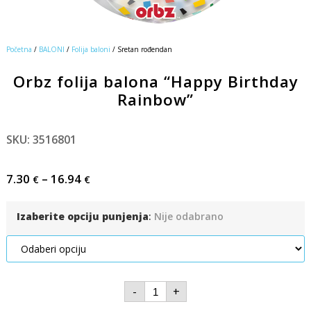
Početna
/
BALONI
/
Folija baloni
/ Sretan rođendan
Orbz folija balona “Happy Birthday
Rainbow”
SKU: 3516801
7.30
–
16.94
€
€
Izaberite opciju punjenja
:
Nije odabrano
-
+