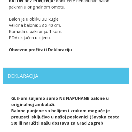
BALON BEZ PUNJENJA:
dobit ćete nenapuhan balon
pakiran u originalnom omotu.
Balon je u obliku 3D kugle.
Veličina balona: 38 x 40 cm.
Komada u pakiranju: 1 kom.
PDV uključen u cijenu.
Obvezno pročitati Deklaraciju
DEKLARACIJA
GLS-om šaljemo samo NE NAPUHANE balone u
originalnoj ambalaži.
Balone punjene sa helijem i zrakom moguće je
preuzeti isključivo u našoj poslovnici (Savska cesta
50) ili naručiti našu dostavu za Grad Zagreb