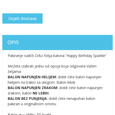
Uvjeti dostave
OPIS
Pakiranje sadrži Orbz folija balona “Happy Birthday Sparkle”
Možete izabrati jednu od opcija koja odgovara Vašim
željama:
BALON NAPUNJEN HELIJEM:
dobit ćete balon napunjen
helijem na trakici sa utegom. Balon lebdi.
BALON NAPUNJEN ZRAKOM:
dobit ćete balon napunjen
zrakom, balon
NE LEBDI
.
BALON BEZ PUNJENJA:
dobit ćete nenapuhan balon
pakiran u originalnom omotu.
Balon je u obliku 3D kugle.