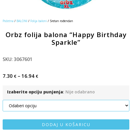
Početna
/
BALONI
/
Folija baloni
/ Sretan rođendan
Orbz folija balona “Happy Birthday
Sparkle”
SKU: 3067601
7.30
–
16.94
€
€
Izaberite opciju punjenja
:
Nije odabrano
DODAJ U KOŠARICU