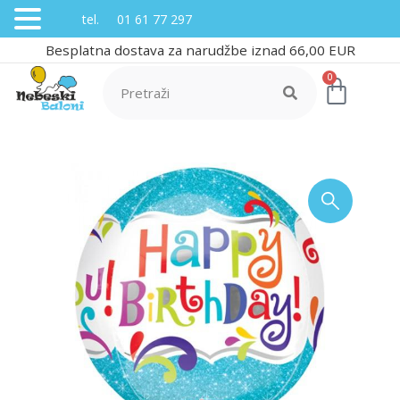
tel. 01 61 77 297
Besplatna dostava za narudžbe iznad 66,00 EUR
0