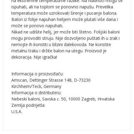
na ekstremne temperaturne razlike. Na hladnoći mogu se
ispuhati, ali na toplom se ponovno napušu. Prevelika
temperatura može uzrokovati širenje i pucanje balona.
Balon iz folije napuhan helijem može plutati više dana i
može se ponovo napuhati.
Nikad ne udišite helij, jer može biti štetno. Folijski baloni
mogu provoditi struju. Nije dozvoljeno puštati ih u zrak i
nemojte ih koristiti u blizini dalekovoda. Ne koristite
metalnu traku i držite balon na utegu. Proizvod je
dekoracija. Nije igračka!
Informacija o proizvođaču:
Amscan, Dettinger Strasse 148, D-73230
Kirchheim/Teck, Germany
Informacija o distributeru:
Nebeski baloni, Savska c. 50, 10000 Zagreb, Hrvatska
Zemlja podrijetla:
U.S.A.