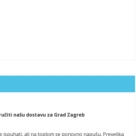
aručiti našu dostavu za Grad Zagreb
se ispuhati, ali na toplom se ponovno napušu. Prevelika