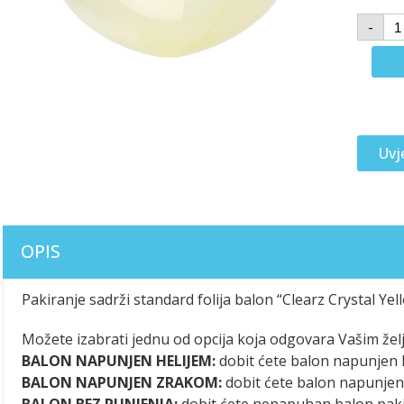
-
Uvj
OPIS
Pakiranje sadrži standard folija balon “Clearz Crystal Yel
Možete izabrati jednu od opcija koja odgovara Vašim žel
BALON NAPUNJEN HELIJEM:
dobit ćete balon napunjen h
BALON NAPUNJEN ZRAKOM:
dobit ćete balon napunje
BALON BEZ PUNJENJA:
dobit ćete nenapuhan balon pak