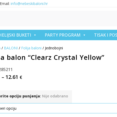
Email:
info@nebeskibaloni.hr
HELIJSKI BUKETI
PARTY PROGRAM
TISAK I P
a
/
BALONI
/
Folija baloni
/ Jednobojni
ja balon “Clearz Crystal Yellow”
285211
–
12.61
€
€
erite opciju punjenja
:
Nije odabrano