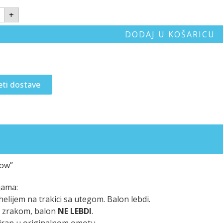
+
DODAJ U KOŠARICU
eti dostave
low”
jama:
elijem na trakici sa utegom. Balon lebdi.
n zrakom, balon
NE LEBDI
.
iran u originalnom omotu.