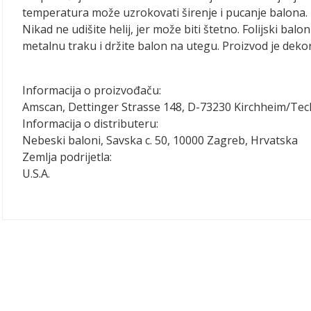
temperatura može uzrokovati širenje i pucanje balona. 
Nikad ne udišite helij, jer može biti štetno. Folijski balo
metalnu traku i držite balon na utegu. Proizvod je dekora
Informacija o proizvođaču:
Amscan, Dettinger Strasse 148, D-73230 Kirchheim/Te
Informacija o distributeru:
Nebeski baloni, Savska c. 50, 10000 Zagreb, Hrvatska
Zemlja podrijetla:
U.S.A.