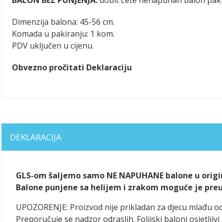
Dimenzija balona: 45-56 cm.
Komada u pakiranju: 1 kom.
PDV uključen u cijenu.
Obvezno pročitati Deklaraciju
DEKLARACIJA
GLS-om šaljemo samo NE NAPUHANE balone u origin
Balone punjene sa helijem i zrakom moguće je preuze
UPOZORENJE: Proizvod nije prikladan za djecu mlađu o
Preporučuje se nadzor odraslih. Folijski baloni osjetlj