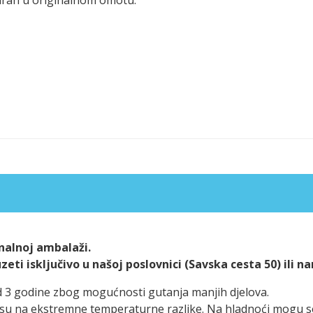
alnoj ambalaži.
ti isključivo u našoj poslovnici (Savska cesta 50) ili n
d 3 godine zbog mogućnosti gutanja manjih djelova.
ivi su na ekstremne temperaturne razlike. Na hladnoći mogu 