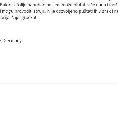
Balon iz folije napuhan helijem može plutati više dana i mo
ni mogu provoditi struju. Nije dozvoljeno puštati ih u zrak i n
cija. Nije igračka!
ck, Germany