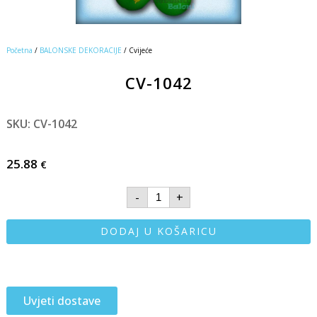
Početna
/
BALONSKE DEKORACIJE
/ Cvijeće
CV-1042
SKU: CV-1042
25.88
€
-
+
DODAJ U KOŠARICU
Uvjeti dostave