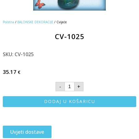
Početna
/
BALONSKE DEKORACIJE
/ Cvijeće
CV-1025
SKU: CV-1025
35.17
€
-
+
DODAJ U KOŠARICU
Uvjeti dostave