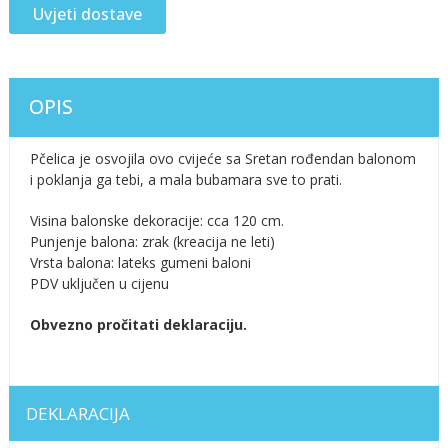
Uvjeti dostave
OPIS
Pčelica je osvojila ovo cvijeće sa Sretan rođendan balonom
i poklanja ga tebi, a mala bubamara sve to prati.
Visina balonske dekoracije: cca 120 cm.
Punjenje balona: zrak (kreacija ne leti)
Vrsta balona: lateks gumeni baloni
PDV uključen u cijenu
Obvezno pročitati deklaraciju.
DEKLARACIJA