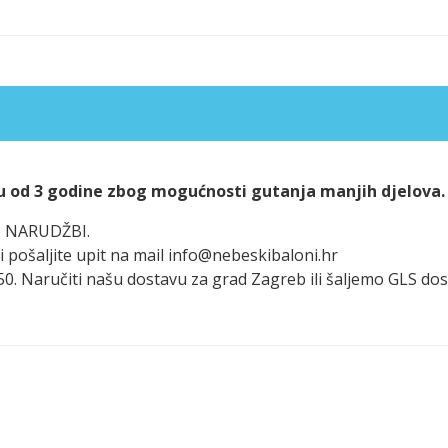
u od 3 godine zbog mogućnosti gutanja manjih djelova.
po NARUDŽBI.
i pošaljite upit na mail info@nebeskibaloni.hr
 50. Naručiti našu dostavu za grad Zagreb ili šaljemo GLS d