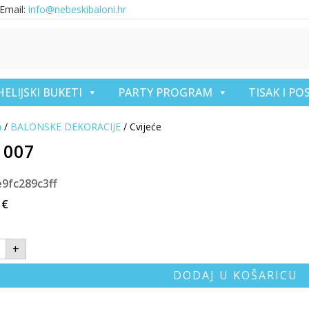
Email:
info@nebeskibaloni.hr
HELIJSKI BUKETI
PARTY PROGRAM
TISAK I P
a
/
BALONSKE DEKORACIJE
/ Cvijeće
1007
e9fc289c3ff
8
€
+
DODAJ U KOŠARICU