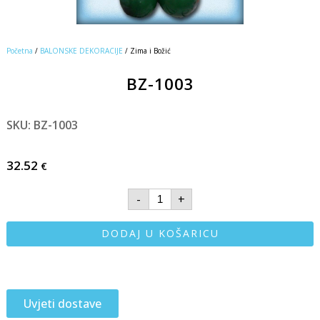
Početna
/
BALONSKE DEKORACIJE
/ Zima i Božić
BZ-1003
SKU: BZ-1003
32.52
€
-
+
DODAJ U KOŠARICU
Uvjeti dostave