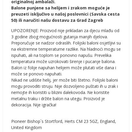
originalnoj ambalaži.
Balone punjene sa helijem i zrakom moguće je
preuzeti isključivo u našoj poslovnici (Savska cesta
50) ili naručiti našu dostavu za Grad Zagreb
UPOZORENJE: Proizvod nije prikladan za djecu mlađu od
3 godine zbog mogućnosti gutanja manjih djelova.
Preporučuje se nadzor odraslih. Folijski baloni osjetljivi su
na ekstremne temperaturne razlike. Na hladnoći mogu se
ispuhati, ali na toplom se ponovno napušu. Prevelika
temperatura može uzrokovati širenje i pucanje balona.
Balon iz folije napuhan helijem može plutati više dana i
može se ponovo napuhati.
Nikad ne udišite helij, jer može biti štetno. Folijski baloni
mogu provoditi struju. Nije dozvoljeno puštati ih u zrak i
nemojte ih koristiti u blizini dalekovoda. Ne koristite
metalnu traku i držite balon na utegu. Proizvod je
dekoracija. Nije igračka!
Pioneer Bishop`s Stortford, Herts CM 23 5GZ, England,
United Kingdom