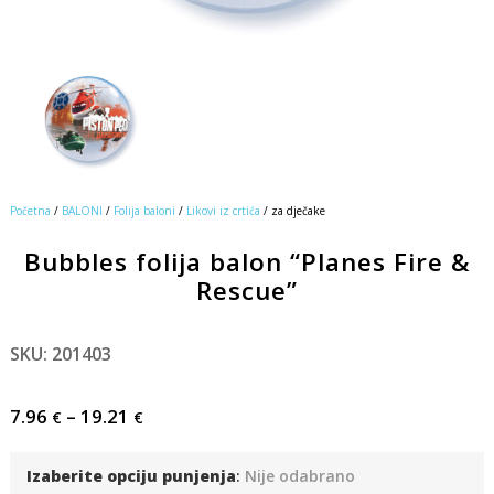
Početna
/
BALONI
/
Folija baloni
/
Likovi iz crtića
/ za dječake
Bubbles folija balon “Planes Fire &
Rescue”
SKU: 201403
7.96
–
19.21
€
€
Izaberite opciju punjenja
:
Nije odabrano