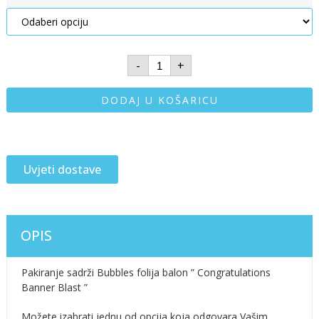
-
+
DODAJ U KOŠARICU
Uvjeti dostave
OPIS
Pakiranje sadrži Bubbles folija balon ” Congratulations
Banner Blast ”
Možete izabrati jednu od opcija koja odgovara Vašim