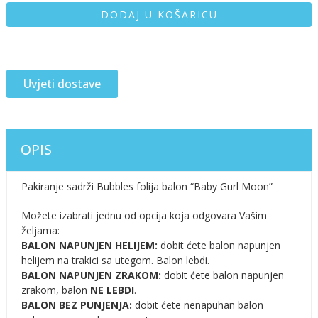
DODAJ U KOŠARICU
Uvjeti dostave
OPIS
Pakiranje sadrži Bubbles folija balon “Baby Gurl Moon”
Možete izabrati jednu od opcija koja odgovara Vašim
željama:
BALON NAPUNJEN HELIJEM:
dobit ćete balon napunjen
helijem na trakici sa utegom. Balon lebdi.
BALON NAPUNJEN ZRAKOM:
dobit ćete balon napunjen
zrakom, balon
NE LEBDI
.
BALON BEZ PUNJENJA:
dobit ćete nenapuhan balon