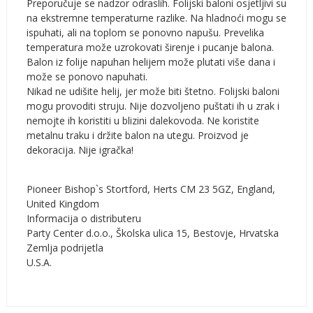
Preporučuje se nadzor odraslih. Folijski baloni osjetljivi su
na ekstremne temperaturne razlike. Na hladnoći mogu se
ispuhati, ali na toplom se ponovno napušu. Prevelika
temperatura može uzrokovati širenje i pucanje balona.
Balon iz folije napuhan helijem može plutati više dana i
može se ponovo napuhati.
Nikad ne udišite helij, jer može biti štetno. Folijski baloni
mogu provoditi struju. Nije dozvoljeno puštati ih u zrak i
nemojte ih koristiti u blizini dalekovoda. Ne koristite
metalnu traku i držite balon na utegu. Proizvod je
dekoracija. Nije igračka!
Pioneer Bishop`s Stortford, Herts CM 23 5GZ, England,
United Kingdom
Informacija o distributeru
Party Center d.o.o., Školska ulica 15, Bestovje, Hrvatska
Zemlja podrijetla
U.S.A.