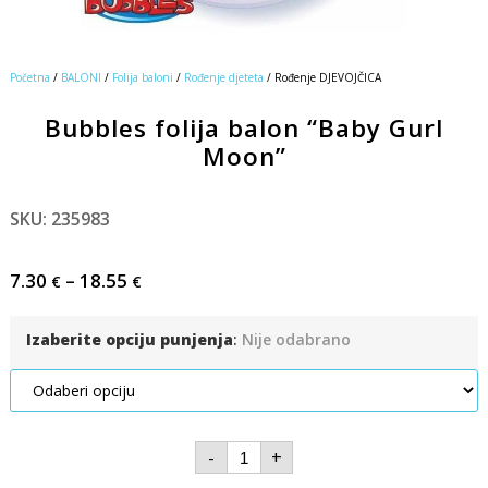
Početna
/
BALONI
/
Folija baloni
/
Rođenje djeteta
/ Rođenje DJEVOJČICA
Bubbles folija balon “Baby Gurl
Moon”
SKU: 235983
7.30
–
18.55
€
€
Izaberite opciju punjenja
:
Nije odabrano
-
+