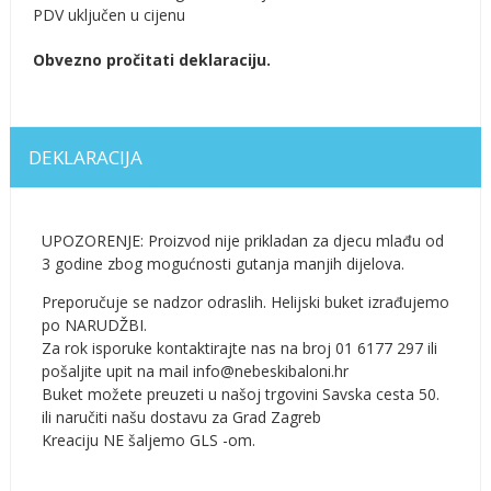
PDV uključen u cijenu
Obvezno pročitati deklaraciju.
DEKLARACIJA
UPOZORENJE: Proizvod nije prikladan za djecu mlađu od
3 godine zbog mogućnosti gutanja manjih dijelova.
Preporučuje se nadzor odraslih. Helijski buket izrađujemo
po NARUDŽBI.
Za rok isporuke kontaktirajte nas na broj 01 6177 297 ili
pošaljite upit na mail info@nebeskibaloni.hr
Buket možete preuzeti u našoj trgovini Savska cesta 50.
ili naručiti našu dostavu za Grad Zagreb
Kreaciju NE šaljemo GLS -om.