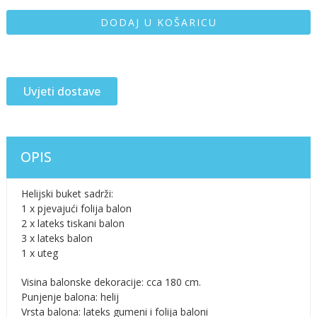
DODAJ U KOŠARICU
Uvjeti dostave
OPIS
Helijski buket sadrži:
1 x pjevajući folija balon
2 x lateks tiskani balon
3 x lateks balon
1 x uteg
Visina balonske dekoracije: cca 180 cm.
Punjenje balona: helij
Vrsta balona: lateks gumeni i folija baloni