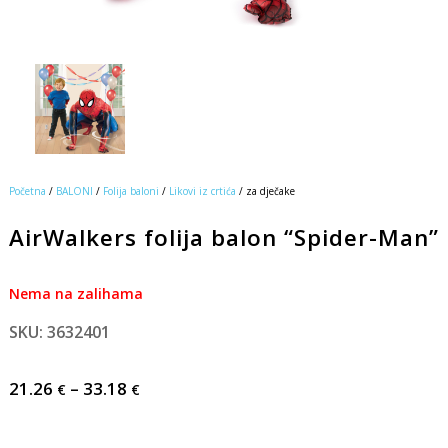
Početna
/
BALONI
/
Folija baloni
/
Likovi iz crtića
/ za dječake
AirWalkers folija balon “Spider-Man”
Nema na zalihama
SKU: 3632401
21.26
–
33.18
€
€