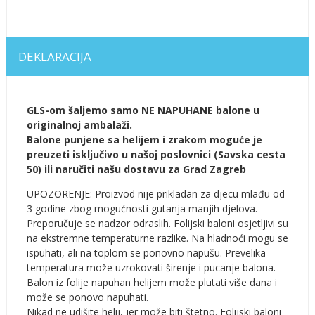
DEKLARACIJA
GLS-om šaljemo samo NE NAPUHANE balone u
originalnoj ambalaži.
Balone punjene sa helijem i zrakom moguće je
preuzeti isključivo u našoj poslovnici (Savska cesta
50) ili naručiti našu dostavu za Grad Zagreb
UPOZORENJE: Proizvod nije prikladan za djecu mlađu od
3 godine zbog mogućnosti gutanja manjih djelova.
Preporučuje se nadzor odraslih. Folijski baloni osjetljivi su
na ekstremne temperaturne razlike. Na hladnoći mogu se
ispuhati, ali na toplom se ponovno napušu. Prevelika
temperatura može uzrokovati širenje i pucanje balona.
Balon iz folije napuhan helijem može plutati više dana i
može se ponovo napuhati.
Nikad ne udišite helij, jer može biti štetno. Folijski baloni