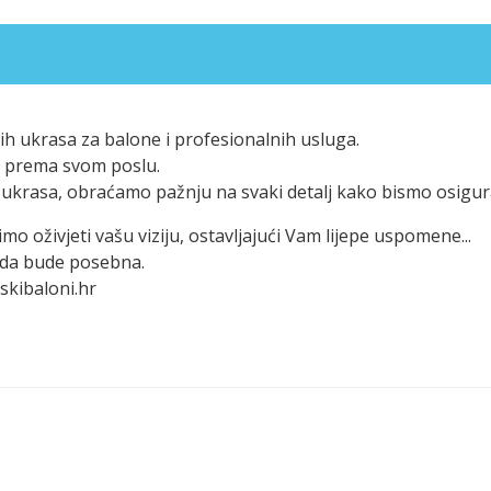
h ukrasa za balone i profesionalnih usluga.
eni prema svom poslu.
ukrasa, obraćamo pažnju na svaki detalj kako bismo osigura
mo oživjeti vašu viziju, ostavljajući Vam lijepe uspomene...
goda bude posebna.
skibaloni.hr