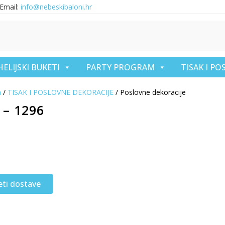
Email:
info@nebeskibaloni.hr
HELIJSKI BUKETI
PARTY PROGRAM
TISAK I P
a
/
TISAK I POSLOVNE DEKORACIJE
/ Poslovne dekoracije
 – 1296
eti dostave