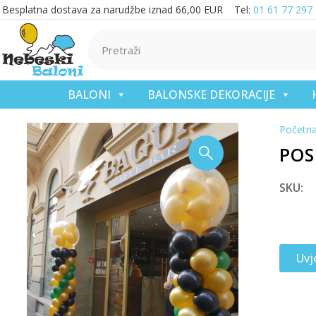
Besplatna dostava za narudžbe iznad 66,00 EUR Tel:
01 61 77 297
BALONI
BALONSKE DEKORACIJE
Početn
POS
SKU:
Uvj