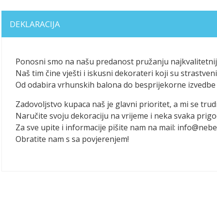
DEKLARACIJA
Ponosni smo na našu predanost pružanju najkvalitetniji
Naš tim čine vješti i iskusni dekorateri koji su strastv
Od odabira vrhunskih balona do besprijekorne izvedbe 
Zadovoljstvo kupaca naš je glavni prioritet, a mi se trudi
Naručite svoju dekoraciju na vrijeme i neka svaka pri
Za sve upite i informacije pišite nam na mail: info@nebe
Obratite nam s sa povjerenjem!