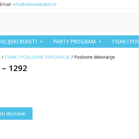
Email:
info@nebeskibaloni.hr
HELIJSKI BUKETI
PARTY PROGRAM
TISAK I P
a
/
TISAK I POSLOVNE DEKORACIJE
/ Poslovne dekoracije
 – 1292
eti dostave