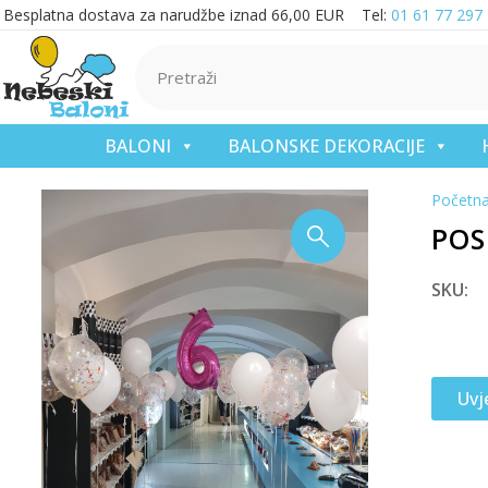
Besplatna dostava za narudžbe iznad 66,00 EUR Tel:
01 61 77 297
BALONI
BALONSKE DEKORACIJE
Početn
POS
SKU:
Uvj