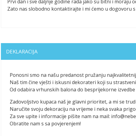
Prvi dan i sve daljnje godine rada jako su bitni i moraju o
Zato nas slobodno kontaktirajte i mi ćemo u dogovoru s 
DEKLARACIJA
Ponosni smo na našu predanost pružanju najkvalitetniji
Naš tim čine vješti i iskusni dekorateri koji su strastv
Od odabira vrhunskih balona do besprijekorne izvedbe 
Zadovoljstvo kupaca naš je glavni prioritet, a mi se trudi
Naručite svoju dekoraciju na vrijeme i neka svaka pri
Za sve upite i informacije pišite nam na mail: info@nebe
Obratite nam s sa povjerenjem!