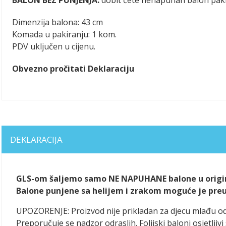
Dimenzija balona: 43 cm
Komada u pakiranju: 1 kom.
PDV uključen u cijenu.
Obvezno pročitati Deklaraciju
DEKLARACIJA
GLS-om šaljemo samo NE NAPUHANE balone u origin
Balone punjene sa helijem i zrakom moguće je preuze
UPOZORENJE: Proizvod nije prikladan za djecu mlađu o
Preporučuje se nadzor odraslih. Folijski baloni osjetlj