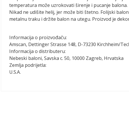
temperatura može uzrokovati širenje i pucanje balona. 
Nikad ne udišite helij, jer može biti štetno. Folijski balo
metalnu traku i držite balon na utegu. Proizvod je dekora
Informacija o proizvođaču:
Amscan, Dettinger Strasse 148, D-73230 Kirchheim/Te
Informacija o distributeru:
Nebeski baloni, Savska c. 50, 10000 Zagreb, Hrvatska
Zemlja podrijetla:
U.S.A.