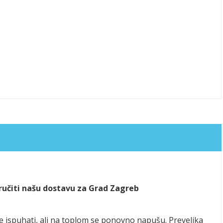
aručiti našu dostavu za Grad Zagreb
se ispuhati, ali na toplom se ponovno napušu. Prevelika