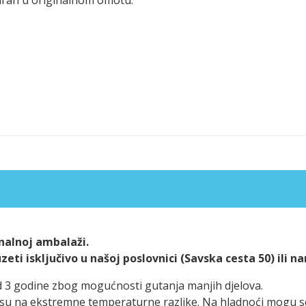
alnoj ambalaži.
ti isključivo u našoj poslovnici (Savska cesta 50) ili n
d 3 godine zbog mogućnosti gutanja manjih djelova.
ivi su na ekstremne temperaturne razlike. Na hladnoći mogu 