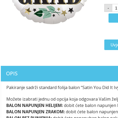
-
Uvj
OPIS
Pakiranje sadrži standard folija balon “Satin You Did It I
Možete izabrati jednu od opcija koja odgovara Vašim žel
BALON NAPUNJEN HELIJEM:
dobit ćete balon napunjen h
BALON NAPUNJEN ZRAKOM:
dobit ćete balon napunje
BALON BEZ PUNJENJA:
dobit ćete nenapuhan balon pak