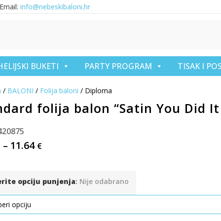
Email:
info@nebeskibaloni.hr
HELIJSKI BUKETI
PARTY PROGRAM
TISAK I P
a
/
BALONI
/
Folija baloni
/ Diploma
dard folija balon “Satin You Did It
420875
–
11.64
€
€
erite opciju punjenja
:
Nije odabrano