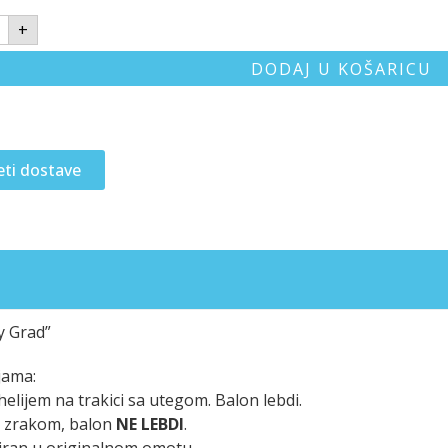
+
DODAJ U KOŠARICU
eti dostave
vy Grad”
jama:
elijem na trakici sa utegom. Balon lebdi.
n zrakom, balon
NE LEBDI
.
iran u originalnom omotu.