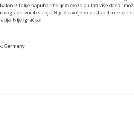
Balon iz folije napuhan helijem može plutati više dana i mo
ni mogu provoditi struju. Nije dozvoljeno puštati ih u zrak i n
cija. Nije igračka!
ck, Germany