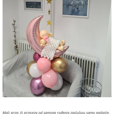
Mali princ ili princeza od samoga rođenja zaslužuju samo najbolje.